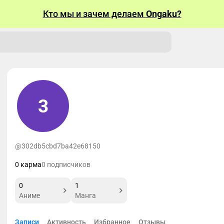
Кто мы и зачем делаем
Ongaku?
3
@302db5cbd7ba42e68150
0 карма
0 подписчиков
0
1
Аниме
Манга
Записи
Активность
Избранное
Отзывы