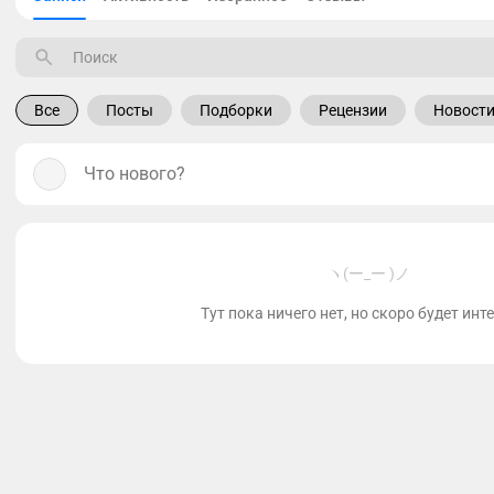
Все
Посты
Подборки
Рецензии
Новост
Что нового?
ヽ(ー_ー )ノ
Тут пока ничего нет, но скоро будет инт