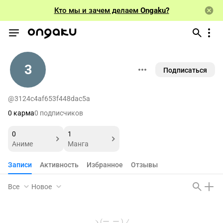
Кто мы и зачем делаем
Ongaku?
3
Подписаться
@3124c4af653f448dac5a
0 карма
0 подписчиков
0
1
Аниме
Манга
Записи
Активность
Избранное
Отзывы
Все
Новое
ヽ(ー_ー )ノ