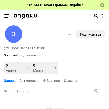
Кто мы и зачем делаем
Ongaku?
3
Подписаться
@313b5f10aca141b1b180
0 карма
0 подписчиков
0
0
Аниме
Манга
Записи
Активность
Избранное
Отзывы
Все
Новое
ヽ(ー_ー )ノ