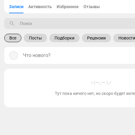
Записи
Активность
Избранное
Отзывы
Все
Посты
Подборки
Рецензии
Новост
Что нового?
ヽ(ー_ー )ノ
Тут пока ничего нет, но скоро будет инт