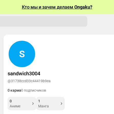
Кто мы и зачем делаем
Ongaku?
S
sandwich3004
@31738ccd33c44419b9ea
0 карма
0 подписчиков
0
1
Аниме
Манга