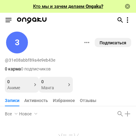
Кто мы и зачем делаем
Ongaku?
3
Подписаться
@31e08abbf89a4e9eb43e
0 карма
0 подписчиков
0
0
Аниме
Манга
Записи
Активность
Избранное
Отзывы
Все
Новое
ヽ(ー_ー )ノ