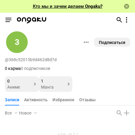
Кто мы и зачем делаем
Ongaku?
3
Подписаться
@368c52015b9d462d8d7d
0 карма
0 подписчиков
0
1
Аниме
Манга
Записи
Активность
Избранное
Отзывы
Все
Новое
ヽ(ー_ー )ノ