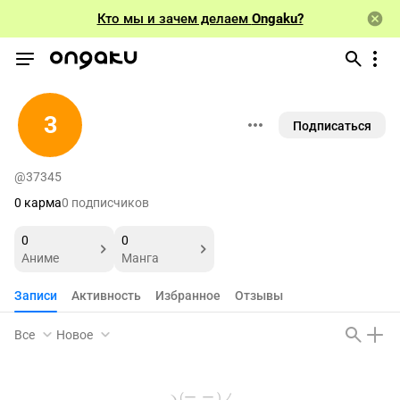
Кто мы и зачем делаем
Ongaku?
3
Подписаться
@37345
0 карма
0 подписчиков
0
0
Аниме
Манга
Записи
Активность
Избранное
Отзывы
Все
Новое
ヽ(ー_ー )ノ