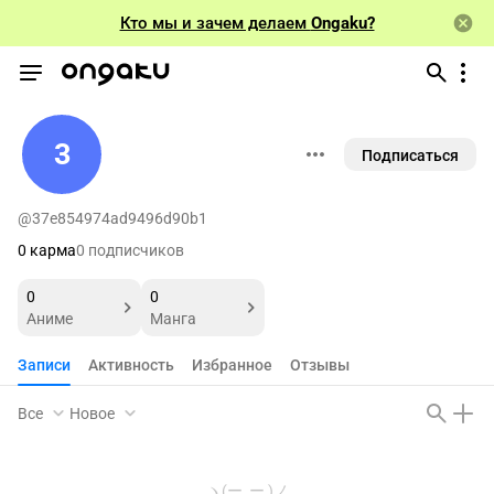
Кто мы и зачем делаем
Ongaku?
3
Подписаться
@37e854974ad9496d90b1
0 карма
0 подписчиков
0
0
Аниме
Манга
Записи
Активность
Избранное
Отзывы
Все
Новое
ヽ(ー_ー )ノ