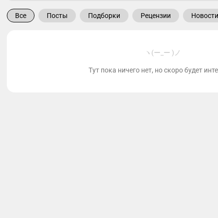
Все
Посты
Подборки
Рецензии
Новост
ヽ(ー_ー )ノ
Тут пока ничего нет, но скоро будет инт