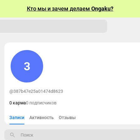
Кто мы и зачем делаем
Ongaku?
3
@387b47e25a01474d8623
0 карма
0 подписчиков
Записи
Активность
Отзывы