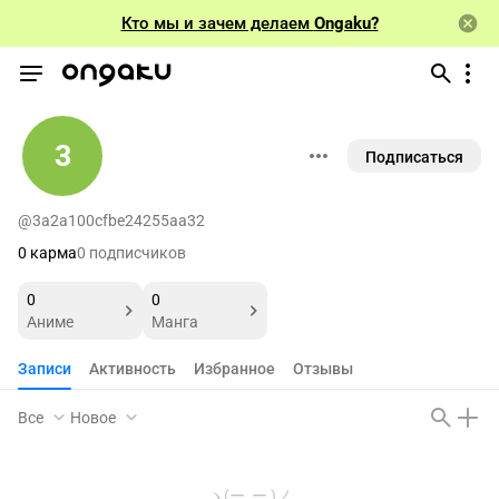
Кто мы и зачем делаем
Ongaku?
3
Подписаться
@3a2a100cfbe24255aa32
0 карма
0 подписчиков
0
0
Аниме
Манга
Записи
Активность
Избранное
Отзывы
Все
Новое
ヽ(ー_ー )ノ