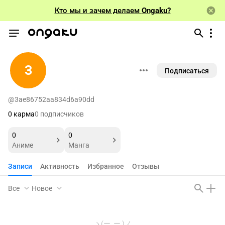
Кто мы и зачем делаем
Ongaku?
3
Подписаться
@3ae86752aa834d6a90dd
0 карма
0 подписчиков
0
0
Аниме
Манга
Записи
Активность
Избранное
Отзывы
Все
Новое
ヽ(ー_ー )ノ