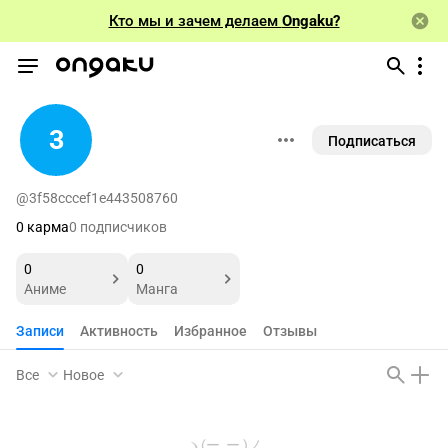
Кто мы и зачем делаем
Ongaku?
3
Подписаться
@3f58cccef1e443508760
0 карма
0 подписчиков
0
0
Аниме
Манга
Записи
Активность
Избранное
Отзывы
Все
Новое
ヽ(ー_ー )ノ