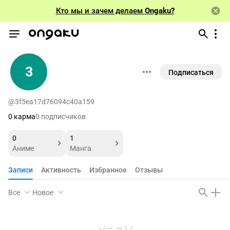
Кто мы и зачем делаем
Ongaku?
3
Подписаться
@3f5ea17d76094c40a159
0 карма
0 подписчиков
0
1
Аниме
Манга
Записи
Активность
Избранное
Отзывы
Все
Новое
ヽ(ー_ー )ノ