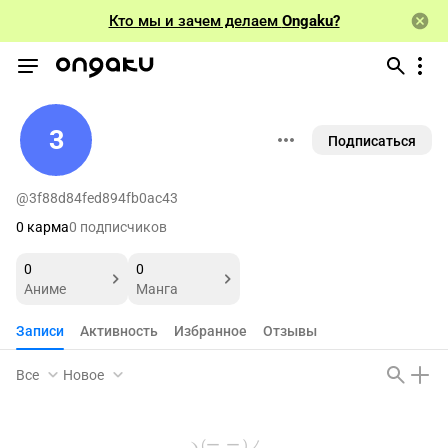
Кто мы и зачем делаем
Ongaku?
3
Подписаться
@3f88d84fed894fb0ac43
0 карма
0 подписчиков
0
0
Аниме
Манга
Записи
Активность
Избранное
Отзывы
Все
Новое
ヽ(ー_ー )ノ