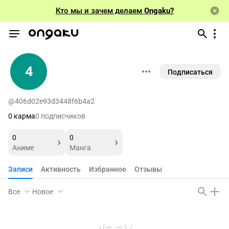
Кто мы и зачем делаем
Ongaku?
4
Подписаться
@406d02e93d3448f6b4a2
0 карма
0 подписчиков
0
0
Аниме
Манга
Записи
Активность
Избранное
Отзывы
Все
Новое
ヽ(ー_ー )ノ