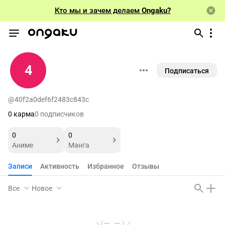
Кто мы и зачем делаем
Ongaku?
4
Подписаться
@40f2a0def6f2483c843c
0 карма
0 подписчиков
0
0
Аниме
Манга
Записи
Активность
Избранное
Отзывы
Все
Новое
ヽ(ー_ー )ノ