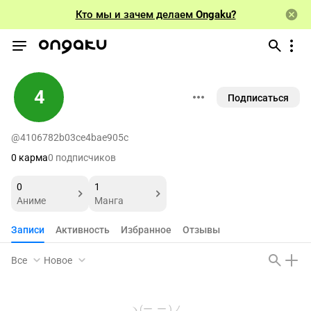
Кто мы и зачем делаем
Ongaku?
4
Подписаться
@4106782b03ce4bae905c
0 карма
0 подписчиков
0
1
Аниме
Манга
Записи
Активность
Избранное
Отзывы
Все
Новое
ヽ(ー_ー )ノ