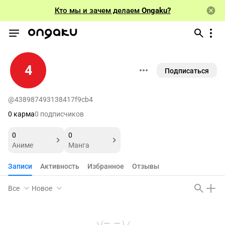
Кто мы и зачем делаем
Ongaku?
4
Подписаться
@438987493138417f9cb4
0 карма
0 подписчиков
0
0
Аниме
Манга
Записи
Активность
Избранное
Отзывы
Все
Новое
ヽ(ー_ー )ノ