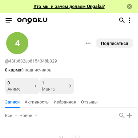
Кто мы и зачем делаем
Ongaku?
4
Подписаться
@43fb882eb8154348b029
0 карма
0 подписчиков
0
1
Аниме
Манга
Записи
Активность
Избранное
Отзывы
Все
Новое
ヽ(ー_ー )ノ