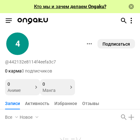
Кто мы и зачем делаем
Ongaku?
4
Подписаться
@442132e8114f4eefa3c7
0 карма
0 подписчиков
0
0
Аниме
Манга
Записи
Активность
Избранное
Отзывы
Все
Новое
ヽ(ー_ー )ノ