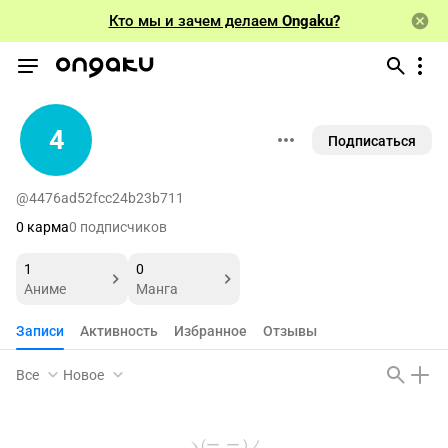
Кто мы и зачем делаем
Ongaku?
4
Подписаться
@4476ad52fcc24b23b711
0 карма
0 подписчиков
1
0
Аниме
Манга
Записи
Активность
Избранное
Отзывы
Все
Новое
ヽ(ー_ー )ノ