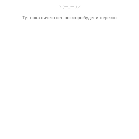
ヽ(ー_ー )ノ
Тут пока ничего нет, но скоро будет интересно