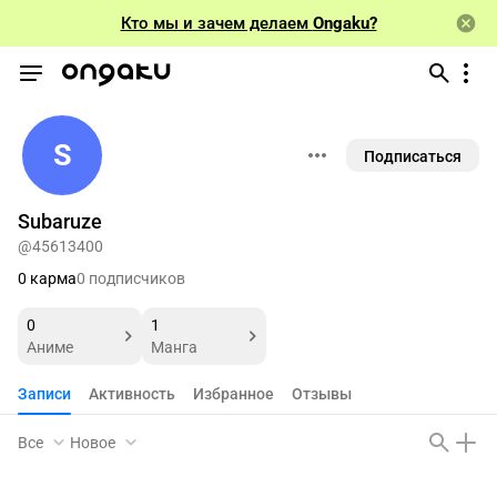
Кто мы и зачем делаем
Ongaku?
S
Подписаться
Subaruze
@45613400
0 карма
0 подписчиков
0
1
Аниме
Манга
Записи
Активность
Избранное
Отзывы
Все
Новое