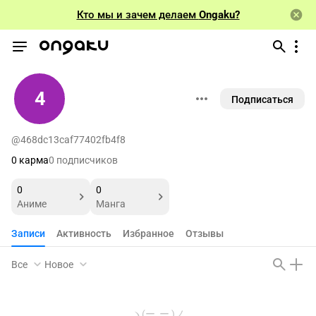
Кто мы и зачем делаем
Ongaku?
4
Подписаться
@468dc13caf77402fb4f8
0 карма
0 подписчиков
0
0
Аниме
Манга
Записи
Активность
Избранное
Отзывы
Все
Новое
ヽ(ー_ー )ノ