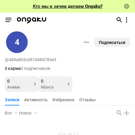
Кто мы и зачем делаем
Ongaku?
4
Подписаться
@488a863c087d48d784e3
0 карма
0 подписчиков
0
0
Аниме
Манга
Записи
Активность
Избранное
Отзывы
Все
Новое
ヽ(ー_ー )ノ