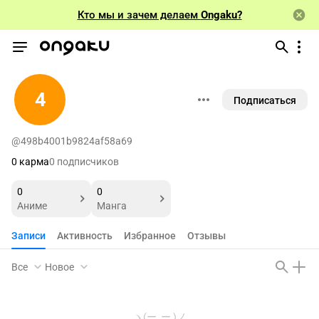
Кто мы и зачем делаем
Ongaku?
4
Подписаться
@498b4001b9824af58a69
0 карма
0 подписчиков
0
0
Аниме
Манга
Записи
Активность
Избранное
Отзывы
Все
Новое
ヽ(ー_ー )ノ