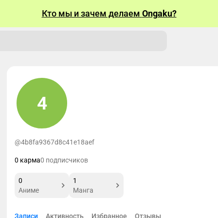
Кто мы и зачем делаем
Ongaku?
4
@4b8fa9367d8c41e18aef
0 карма
0 подписчиков
0
1
Аниме
Манга
Записи
Активность
Избранное
Отзывы