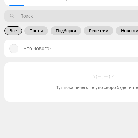
Все
Посты
Подборки
Рецензии
Новост
Что нового?
ヽ(ー_ー )ノ
Тут пока ничего нет, но скоро будет инт