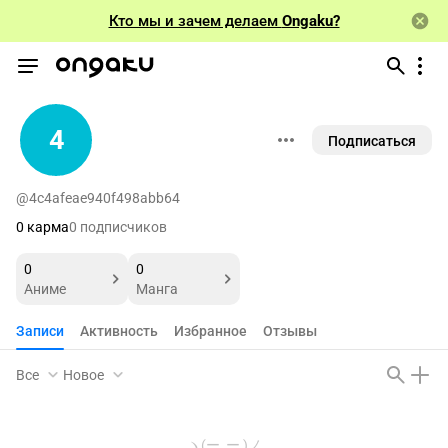
Кто мы и зачем делаем
Ongaku?
4
Подписаться
@4c4afeae940f498abb64
0 карма
0 подписчиков
0
0
Аниме
Манга
Записи
Активность
Избранное
Отзывы
Все
Новое
ヽ(ー_ー )ノ