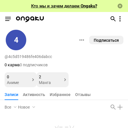
Кто мы и зачем делаем
Ongaku?
4
Подписаться
@4c5d519486fe406dabcc
0 карма
0 подписчиков
0
2
Аниме
Манга
Записи
Активность
Избранное
Отзывы
Все
Новое
ヽ(ー_ー )ノ