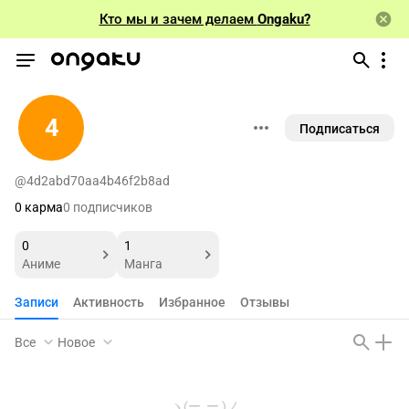
Кто мы и зачем делаем
Ongaku?
4
Подписаться
@4d2abd70aa4b46f2b8ad
0 карма
0 подписчиков
0
1
Аниме
Манга
Записи
Активность
Избранное
Отзывы
Все
Новое
ヽ(ー_ー )ノ