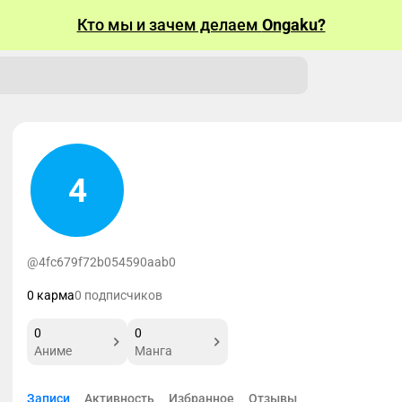
Кто мы и зачем делаем
Ongaku?
4
@4fc679f72b054590aab0
0 карма
0 подписчиков
0
0
Аниме
Манга
Записи
Активность
Избранное
Отзывы