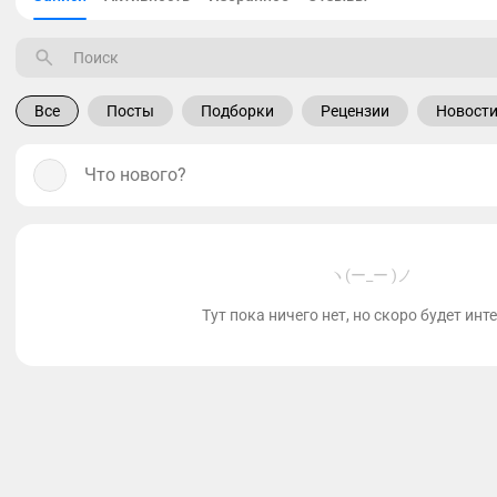
Все
Посты
Подборки
Рецензии
Новост
Что нового?
ヽ(ー_ー )ノ
Тут пока ничего нет, но скоро будет инт