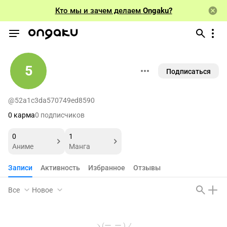
Кто мы и зачем делаем
Ongaku?
5
Подписаться
@52a1c3da570749ed8590
0 карма
0 подписчиков
0
1
Аниме
Манга
Записи
Активность
Избранное
Отзывы
Все
Новое
ヽ(ー_ー )ノ