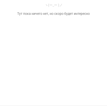
ヽ(ー_ー )ノ
Тут пока ничего нет, но скоро будет интересно