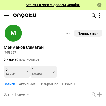
Кто мы и зачем делаем
Ongaku?
М
Подписаться
Мейманов Самаган
@53657
0 карма
0 подписчиков
0
1
Аниме
Манга
Записи
Активность
Избранное
Отзывы
Все
Новое