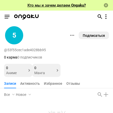
Кто мы и зачем делаем
Ongaku?
5
Подписаться
@53f55cec1ade4028bb95
0 карма
0 подписчиков
0
0
Аниме
Манга
Записи
Активность
Избранное
Отзывы
Все
Новое
ヽ(ー_ー )ノ