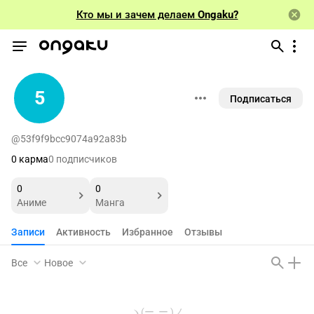
Кто мы и зачем делаем
Ongaku?
5
Подписаться
@53f9f9bcc9074a92a83b
0 карма
0 подписчиков
0
0
Аниме
Манга
Записи
Активность
Избранное
Отзывы
Все
Новое
ヽ(ー_ー )ノ