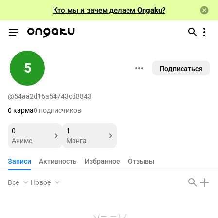
Кто мы и зачем делаем
Ongaku?
5
Подписаться
@54aa2d16a54743cd8843
0 карма
0 подписчиков
0
1
Аниме
Манга
Записи
Активность
Избранное
Отзывы
Все
Новое
ヽ(ー_ー )ノ