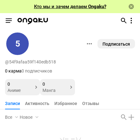
Кто мы и зачем делаем
Ongaku?
5
Подписаться
@54f9afaa59f140edb518
0 карма
0 подписчиков
0
0
Аниме
Манга
Записи
Активность
Избранное
Отзывы
Все
Новое
ヽ(ー_ー )ノ