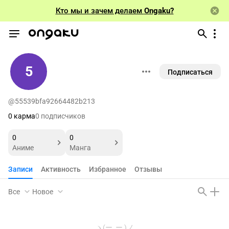
Кто мы и зачем делаем
Ongaku?
5
Подписаться
@55539bfa92664482b213
0 карма
0 подписчиков
0
0
Аниме
Манга
Записи
Активность
Избранное
Отзывы
Все
Новое
ヽ(ー_ー )ノ