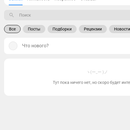
Все
Посты
Подборки
Рецензии
Новост
Что нового?
ヽ(ー_ー )ノ
Тут пока ничего нет, но скоро будет инт