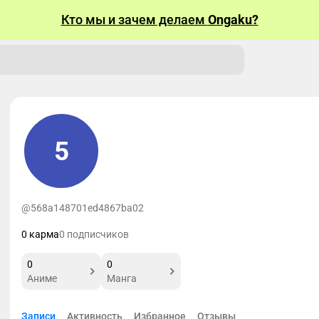
Кто мы и зачем делаем
Ongaku?
5
@568a148701ed4867ba02
0 карма
0 подписчиков
0
0
Аниме
Манга
Записи
Активность
Избранное
Отзывы