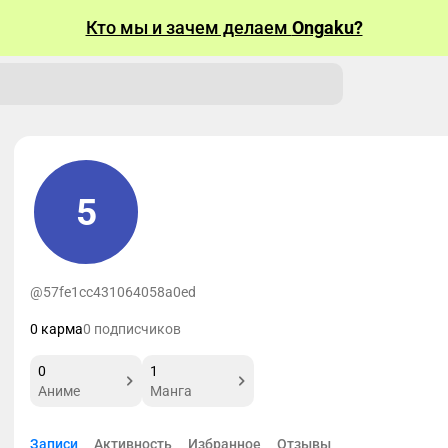
Кто мы и зачем делаем
Ongaku?
5
@57fe1cc431064058a0ed
0 карма
0 подписчиков
0
1
Аниме
Манга
Записи
Активность
Избранное
Отзывы