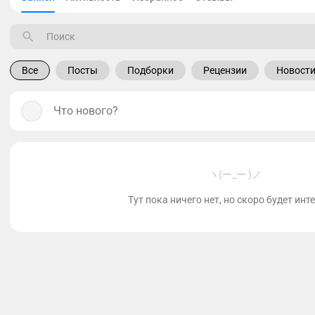
Все
Посты
Подборки
Рецензии
Новост
Что нового?
ヽ(ー_ー )ノ
Тут пока ничего нет, но скоро будет инт