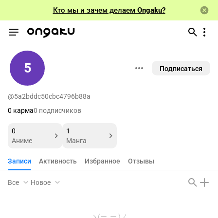
Кто мы и зачем делаем
Ongaku?
5
Подписаться
@5a2bddc50cbc4796b88a
0 карма
0 подписчиков
0
1
Аниме
Манга
Записи
Активность
Избранное
Отзывы
Все
Новое
ヽ(ー_ー )ノ