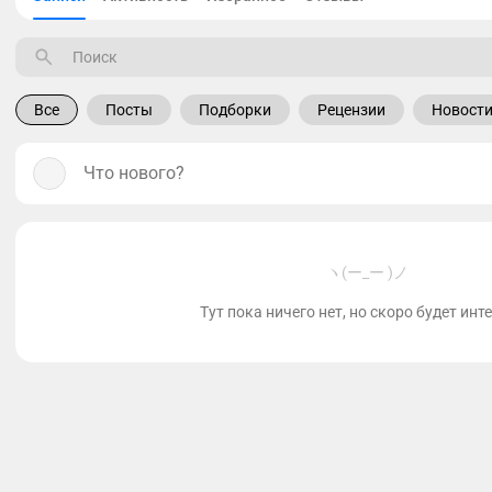
Все
Посты
Подборки
Рецензии
Новост
Что нового?
ヽ(ー_ー )ノ
Тут пока ничего нет, но скоро будет инт