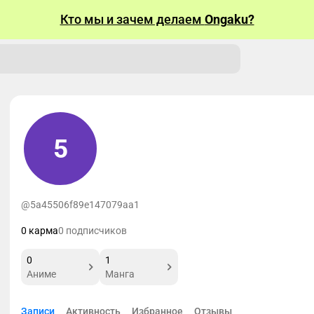
Кто мы и зачем делаем
Ongaku?
5
@5a45506f89e147079aa1
0 карма
0 подписчиков
0
1
Аниме
Манга
Записи
Активность
Избранное
Отзывы