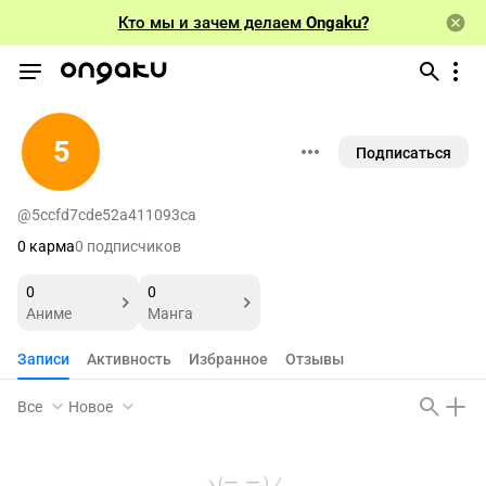
Кто мы и зачем делаем
Ongaku?
5
Подписаться
@5ccfd7cde52a411093ca
0 карма
0 подписчиков
0
0
Аниме
Манга
Записи
Активность
Избранное
Отзывы
Все
Новое
ヽ(ー_ー )ノ