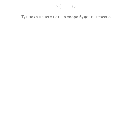
ヽ(ー_ー )ノ
Тут пока ничего нет, но скоро будет интересно