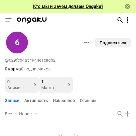
Кто мы и зачем делаем
Ongaku?
6
Подписаться
@629feb4a54944e1eadb2
0 карма
0 подписчиков
0
1
Аниме
Манга
Записи
Активность
Избранное
Отзывы
Все
Новое
ヽ(ー_ー )ノ