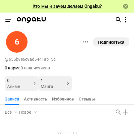
Кто мы и зачем делаем
Ongaku?
6
Подписаться
@655b9e6c9ad6441ab13c
0 карма
0 подписчиков
0
1
Аниме
Манга
Записи
Активность
Избранное
Отзывы
Все
Новое
ヽ(ー_ー )ノ