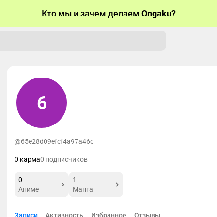
Кто мы и зачем делаем
Ongaku?
6
@65e28d09efcf4a97a46c
0 карма
0 подписчиков
0
1
Аниме
Манга
Записи
Активность
Избранное
Отзывы