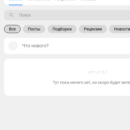
Все
Посты
Подборки
Рецензии
Новост
Что нового?
ヽ(ー_ー )ノ
Тут пока ничего нет, но скоро будет инт