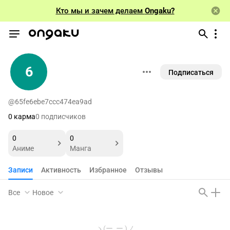
Кто мы и зачем делаем
Ongaku?
6
Подписаться
@65fe6ebe7ccc474ea9ad
0 карма
0 подписчиков
0
0
Аниме
Манга
Записи
Активность
Избранное
Отзывы
Все
Новое
ヽ(ー_ー )ノ