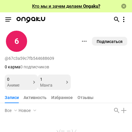
Кто мы и зачем делаем
Ongaku?
6
Подписаться
@67c3a59c7fb544688609
0 карма
0 подписчиков
0
1
Аниме
Манга
Записи
Активность
Избранное
Отзывы
Все
Новое
ヽ(ー_ー )ノ