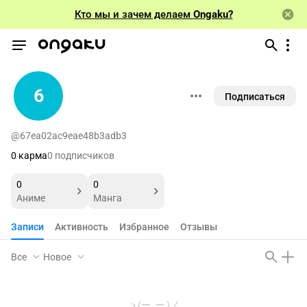
Кто мы и зачем делаем
Ongaku?
6
Подписаться
@67ea02ac9eae48b3adb3
0 карма
0 подписчиков
0
0
Аниме
Манга
Записи
Активность
Избранное
Отзывы
Все
Новое
ヽ(ー_ー )ノ