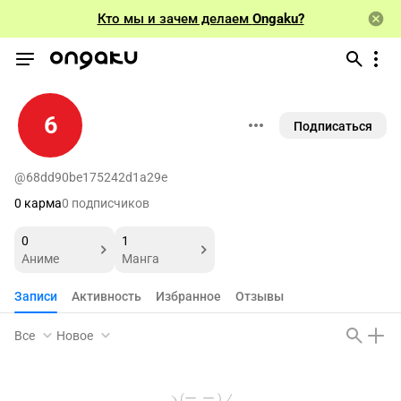
Кто мы и зачем делаем
Ongaku?
6
Подписаться
@68dd90be175242d1a29e
0 карма
0 подписчиков
0
1
Аниме
Манга
Записи
Активность
Избранное
Отзывы
Все
Новое
ヽ(ー_ー )ノ